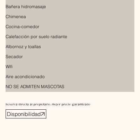
Bañera hidromasaje
Chimenea
Cocina-comedor
Calefacción por suelo radiante
Albornoz y toallas
Secador
Wifi
Aire acondicionado
NO SE ADMITEN MASCOTAS
Reserva directa al propietario, mejor precio garantizado
Disponibilidad